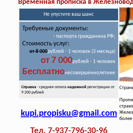
Временная прописка в Железново
Не упустите ваш шанс
Требуемые документы:
- паспорта гражданина РФ;
Стоимость услуг:
от 8 000
рублей - 1 человек (3 месяца)
от 7 000
рублей - 1 человек
Бесплатно
несовершеннолетние
Справка
- средняя оплата
надежной
регистрации от
Стран
9 200 рублей
Пропи
стра
kupi.propisku@gmail.com
Желез
более
Тел. 7-937-796-30-96