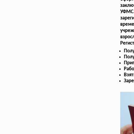
заклю
УФМС.
зарег
време
учре
взрос
Регис
Пол
Полу
Прип
Рабо
Взят
Заре