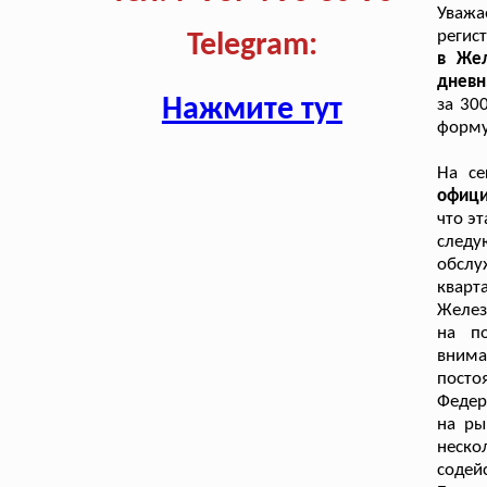
Уваж
регис
Telegram:
в Жел
дневн
Нажмите тут
за 30
форму
На се
офиц
что э
след
обслу
кварт
Желез
на по
вним
посто
Федер
на ры
неск
содей