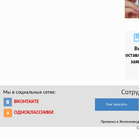
В
остав
зая
Сотру
Мы в социальных сетях:
ВКОНТАКТЕ
Как заказать
ОДНОКЛАССНИКИ
Прописка в Железноводск
С